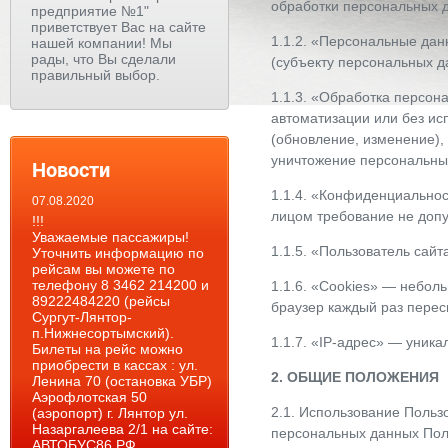
обработки персональных 
предприятие №1"
приветствует Вас на сайте
1.1.2. «Персональные да
нашей компании! Мы
рады, что Вы сделали
(субъекту персональных д
правильный выбор.
1.1.3. «Обработка персон
автоматизации или без ис
(обновление, изменение),
уничтожение персональны
Новости
1.1.4. «Конфиденциально
07.08.2020
лицом требование не допу
!!!
Уважаемые пассажиры!
1.1.5. «Пользователь сай
Уточнить информацию по
рейсам вы можете по
телефону 8 3462 214200 и
1.1.6. «Cookies» — небол
89222484220 (рейсы
браузер каждый раз перес
Сургут-Лянтор-
п.Нижнесортымский).
1.1.7. «IP-адрес» — уника
Билеты на рейс можно
приобрести в кассах : ул.
2. ОБЩИЕ ПОЛОЖЕНИЯ
Ленина 70 (остановка УБР)
Аэрофлотская 50
2.1. Использование Польз
(аэропорт) г. Лянтор ул.
Назаргалеева 2/1 на сайте:
персональных данных Пол
АВТОБУС86.РФ