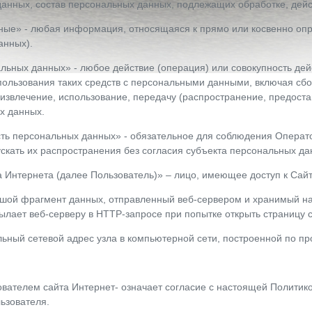
данных, состав персональных данных, подлежащих обработке, дей
нные» - любая информация, относящаяся к прямо или косвенно о
анных).
альных данных» - любое действие (операция) или совокупность де
пользования таких средств с персональными данными, включая сбо
 извлечение, использование, передачу (распространение, предоста
х данных.
сть персональных данных» - обязательное для соблюдения Опера
скать их распространения без согласия субъекта персональных да
та Интернета (далее Пользователь)» – лицо, имеющее доступ к Сай
ьшой фрагмент данных, отправленный веб-сервером и хранимый на
ылает веб-серверу в HTTP-запросе при попытке открыть страницу 
льный сетевой адрес узла в компьютерной сети, построенной по про
ователем сайта Интернет- означает согласие с настоящей Полити
ьзователя.