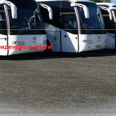
ьности
фиденциальности
иденциальности персональных данных (далее – Политика конфиде
ОО «Автотранспортное предприятие №1», расположенный на домен
нтернет-сайта , программ и продуктов Интернет-сайта.
ИНОВ
е конфиденциальности используются следующие термины:
йта Интернет- (далее – Администрация сайта) – уполномоченные 
едприятие №1», которые организуют и (или) осуществляет обраб