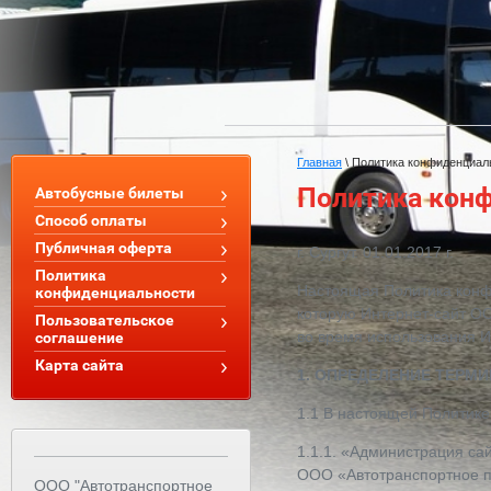
Главная
\
Политика конфиденциал
Политика кон
Автобусные билеты
Способ оплаты
Публичная оферта
г. Сургут. 01.01.2017 г.
Политика
Настоящая Политика конф
конфиденциальности
которую Интернет-сайт О
Пользовательское
во время использования И
соглашение
Карта сайта
1. ОПРЕДЕЛЕНИЕ ТЕРМ
1.1 В настоящей Политик
1.1.1. «Администрация са
ООО «Автотранспортное пр
ООО "Автотранспортное