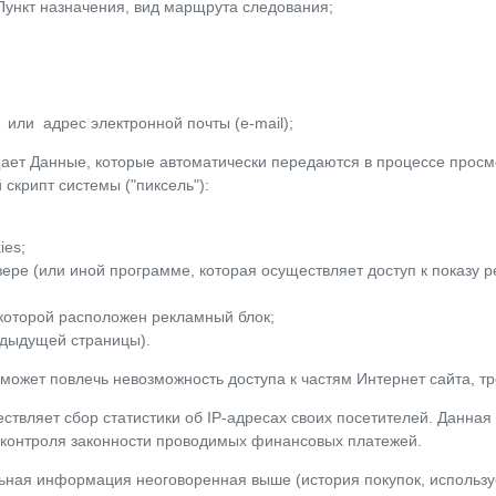
 Пункт назначения, вид марщрута следования;
 или адрес электронной почты (e-mail);
ает Данные, которые автоматически передаются в процессе просм
 скрипт системы ("пиксель"):
ies;
ре (или иной программе, которая осуществляет доступ к показу р
 которой расположен рекламный блок;
дыдущей страницы).
s может повлечь невозможность доступа к частям Интернет сайта, 
ществляет сбор статистики об IP-адресах своих посетителей. Данн
 контроля законности проводимых финансовых платежей.
ьная информация неоговоренная выше (история покупок, использу