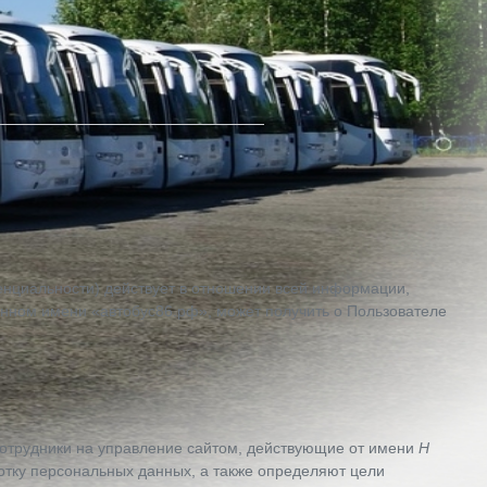
нциальности) действует в отношении всей информации,
ном имени «автобус86.рф», может получить о Пользователе
сотрудники на управление сайтом, действующие от имени
Н
отку персональных данных, а также определяют цели